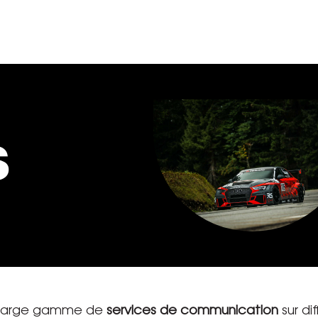
s
 large gamme de
services de communication
sur di