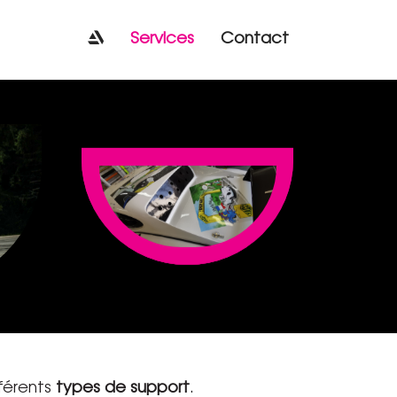
Services
Contact
fférents
types de support
.