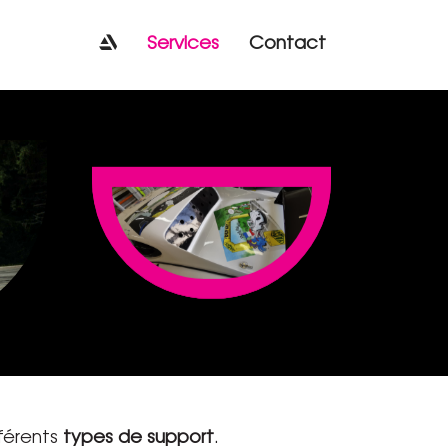
Services
Contact
fférents
types de support
.