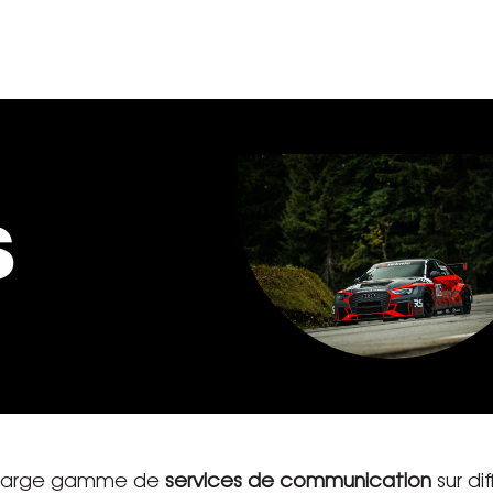
s
 large gamme de
services de communication
sur di